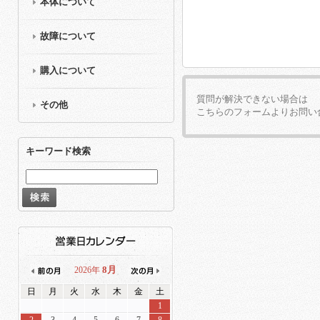
本体について
故障について
購入について
質問が解決できない場合は
その他
こちらのフォームよりお問い
キーワード検索
8月
2026年
日
月
火
水
木
金
土
1