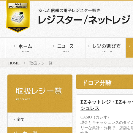
HOME
> 取扱レジ一覧
ドロア分離
EZネットレジ・EZキャ
シュレス
CASIO（カシオ）
全て
現金とキャッシュレスのタイ
リーな集計・分析で、店舗を