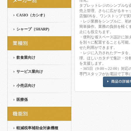
性化。
タブレットレジのシンプルな
売上管理、さらに広がるキャ
CASIO（カシオ）
店舗DXを、ワンストップで実
・レジ業務をシンプルに、初
簡単操作。業務の負担を軽く
シャープ（SHARP)
止にも役立ちます。
・便利な省スペース設計に加
を別々に配置することも可能
せた利用ができます。
・レジに入力されたデータを
飲食業向け
理。ほしいカタチで集計・分
を支援します。
・365日（9:00～22:00）
サービス業向け
専門スタッフがお電話で丁寧
小売店向け
医療係
軽減税率補助金対象機種